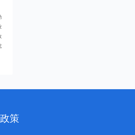
助
业
效
优
政策