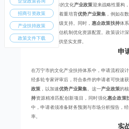
企业政策咨询
2025年万宁市的文化
产业政策
迎来战略性重构
招商引资政策
潜能。该框架着重培育
优势产业聚集
，例如在
与基础设施升级支持。同时，
惠企政策扶持
体
产业扶持政策
并引入动态评估机制优化资源配置。政策设计
政策文件下载
金申请流程提供坚实支撑。
申
在万宁市的文化产业扶持体系中，申请流程设
经多轮专家评审后，符合条件的申请者可快速
政策
，以加速
优势产业聚集
。这一
产业政策
的
持
资源精准匹配创新项目，同时强化
惠企政策
中，申请者须准备财务预测与市场分析报告，经
率。
实