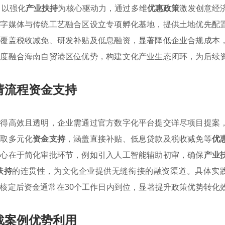
，以强化
产业扶持
为核心驱动力，通过多维
优惠政策
激发创意经
数字媒体与传统工艺融合区设立专项孵化基地，提供土地优先配
系覆盖税收减免、研发补贴及低息融资，显著降低企业合规成本
深度融合海南自贸港区位优势，构建文化产业生态闭环，为后续
请流程资金支持
计得高效且透明，企业需通过官方数字化平台提交详尽项目提案
获取多元化
资金支持
，涵盖直接补贴、低息贷款及税收减免等
优
核心在于简化审批环节，例如引入人工智能辅助初审，确保
产业
扶持
的连贯性，为文化企业提供无缝衔接的融资渠道。具体实
核定后资金通常在30个工作日内到位，显著提升政策优势转化
战案例优势利用