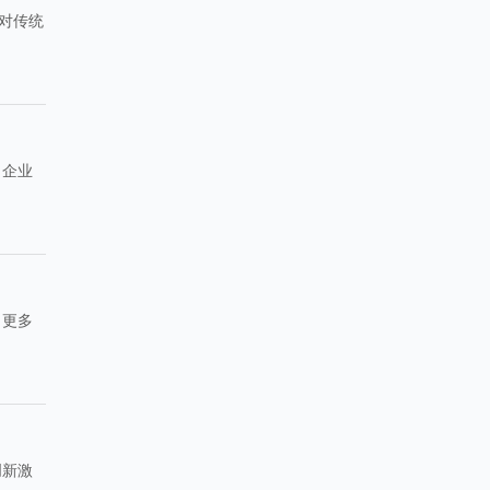
对传统
力企业
引更多
创新激